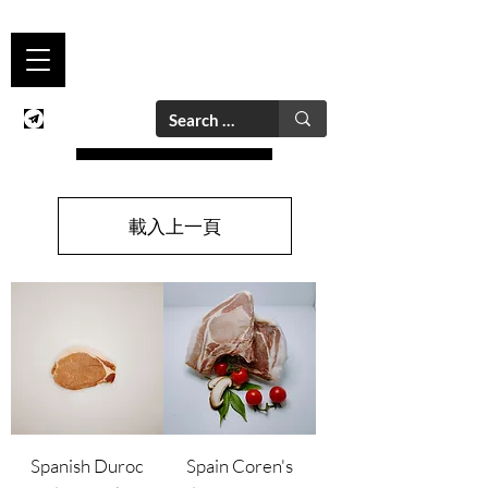
載入上一頁
Spanish Duroc
Spain Coren's