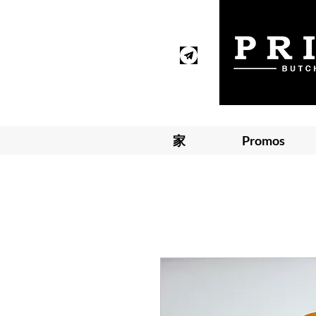
家
Promos