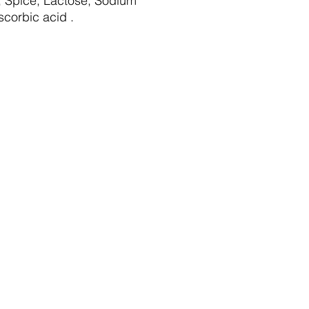
t, Spice, Lactose, Sodium
scorbic acid .