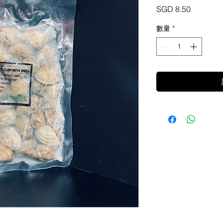
價
SGD 8.50
格
數量
*