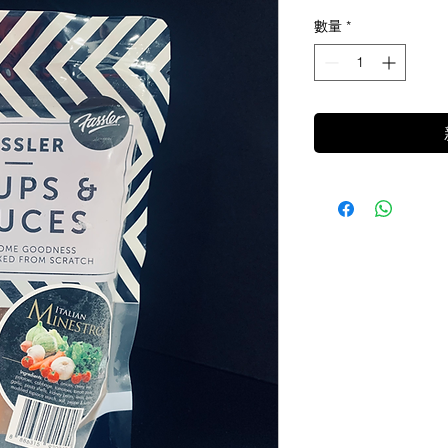
格
數量
*