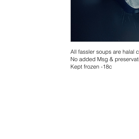
All fassler soups are halal ce
No added Msg & preservati
Kept frozen -18c