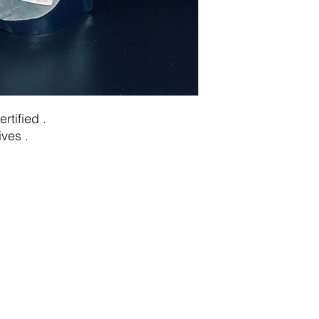
rtified .
ves .